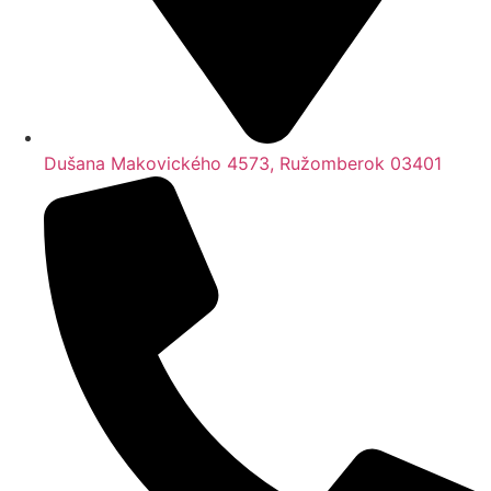
Dušana Makovického 4573, Ružomberok 03401