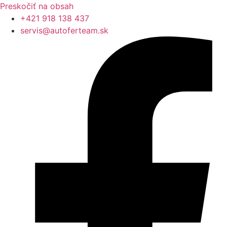
Preskočiť na obsah
+421 918 138 437
servis@autoferteam.sk