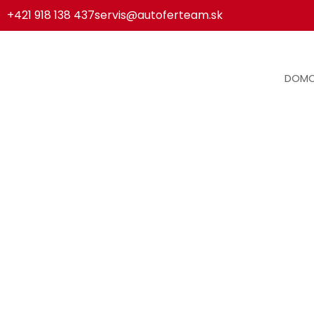
+421 918 138 437
servis@autoferteam.sk
DOM