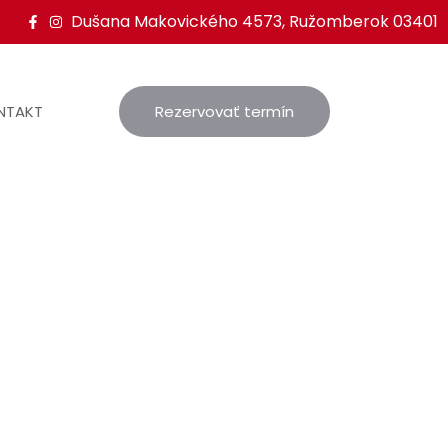
Dušana Makovického 4573, Ružomberok 03401
NTAKT
Rezervovať termín