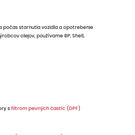
sa počas starnutia vozidla a opotrebenie
ýrobcov olejov, používame BP, Shell,
ory s
filtrom pevných častíc (DPF)