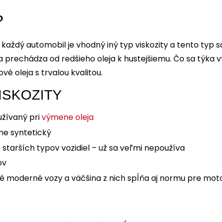
?
e každý automobil je vhodný iný typ viskozity a tento typ 
 prechádza od redšieho oleja k hustejšiemu. Čo sa týka v
vé oleja s trvalou kvalitou.
ISKOZITY
užívaný pri
výmene oleja
ne syntetický
 starších typov vozidiel – už sa veľmi nepoužíva
ov
nové moderné vozy a väčšina z nich spĺňa aj normu pre mot