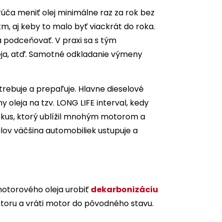
úča meniť olej minimálne raz za rok bez
, aj keby to malo byť viackrát do roka.
 podceňovať. V praxi sa s tým
eja, atď. Samotné odkladanie výmeny
trebuje a prepaľuje. Hlavne dieselové
 oleja na tzv. LONG LIFE interval, kedy
 pokus, ktorý ublížil mnohým motorom a
lov väčšina automobiliek ustupuje a
motorového oleja urobiť
dekarbonizáciu
storu a vráti motor do pôvodného stavu.