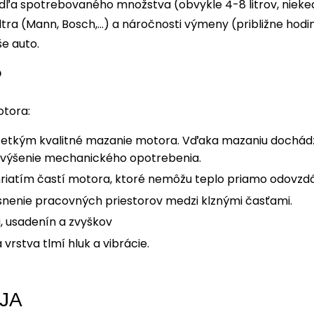
dľa spotrebovaného množstva (obvykle 4-8 litrov, nieked
 filtra (Mann, Bosch,…) a náročnosti výmeny (približne ho
e auto.
?
otora:
všetkým kvalitné mazanie motora. Vďaka mazaniu dochádza
 zvýšenie mechanického opotrebenia.
riatím častí motora, ktoré nemôžu teplo priamo odovzdá
snenie pracovných priestorov medzi klznými časťami.
, usadenín a zvyškov
 vrstva tlmí hluk a vibrácie.
JA