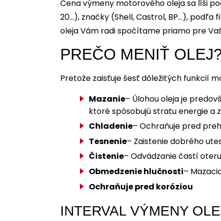
Cena výmeny motorového oleja sa líši po
20…), značky (Shell, Castrol, BP…), podľa
oleja Vám radi spočítame priamo pre Vaš
PREČO MENIŤ OLEJ
Pretože zaisťuje šesť dôležitých funkcií m
Mazanie
– Úlohou oleja je predo
ktoré spôsobujú stratu energie a
Chladenie
– Ochraňuje pred preh
Tesnenie
– Zaistenie dobrého ute
Čistenie
– Odvádzanie častí oteru
Obmedzenie hlučnosti
– Mazacia
Ochraňuje pred koróziou
INTERVAL VÝMENY OLE