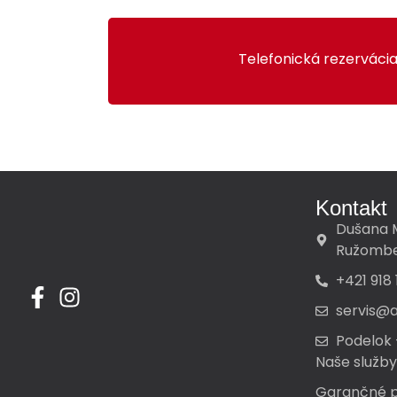
Telefonická rezerváci
Kontakt
Dušana 
Ružombe
+421 918
servis@
Podelok -
Naše služby
Garančné p