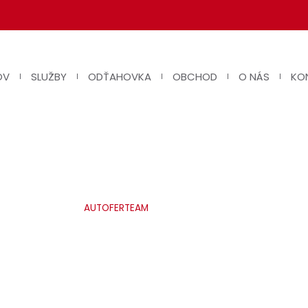
OV
SLUŽBY
ODŤAHOVKA
OBCHOD
O NÁS
KO
VÝMENA OLEJA
AUTOFERTEAM
»
VÝMENA OLEJA