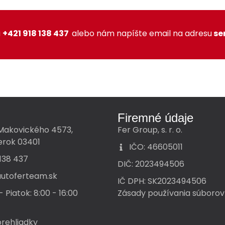
a
+421 918 138 437
alebo nám napíšte email na adresu
se
Firemné údaje
Makovického 4573,
Fer Group, s. r. o.
rok 03401
IČO: 46605011
 138 437
DIČ: 2023494506
autoferteam.sk
IČ DPH: SK2023494506
 Piatok: 8:00 - 16:00
Zásady používania súborov
rehliadky