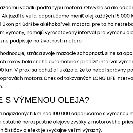
každému vozidlu podľa typu motora. Obvykle sa ale odpor
Ak jazdíte veľa, odporúčame meniť olej každých 15 000 km
í úkon pri údržbe akéhokoľvek motora, pre to ho netreba
um výmeny, nemajú vyresetovaný interval pre výmenu ol
zne podpisuje na životnosti motora.
hodnocuje, stráca svoje mazacie schopnosti, silne sa opo
ch rokov bola snaha automobiliek predĺžiť interval výmeny
000 km. V praxi sa bohužiaľ ukázalo, že to nebol správny
a opravách motora. Dnes od takzvaných LONG LIFE interva
m.
 S VÝMENOU OLEJA?
o pri najazdených km nad 100 000 odporúčame s výmenou 
 a ostatné nerozpustné olejové zvyšky z motorového prie
čističov a efekt je zvyčajne veľmi výrazný.