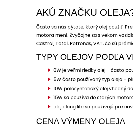
AKÚ ZNAČKU OLEJA
Často sa nás pýtate, ktorý olej použiť. Pr
motora mení. Zvyčajne sa s vekom vozidla
Castrol, Total, Petronas, VAT, čo sú prémio
TYPY OLEJOV PODĽA V
0W je veľmi riedky olej – často po
5W často používaný typ oleja – pl
10W polosyntetický olej vhodný do
15W sa používa do starých motor
oleja long life sa používajú pre 
CENA VÝMENY OLEJA