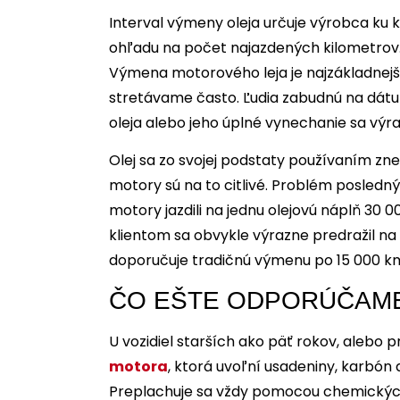
Interval výmeny oleja určuje výrobca ku 
ohľadu na počet najazdených kilometrov. 
Výmena motorového leja je najzákladnejš
stretávame často. Ľudia zabudnú na dát
oleja alebo jeho úplné vynechanie sa výra
Olej sa zo svojej podstaty používaním zne
motory sú na to citlivé. Problém posledný
motory jazdili na jednu olejovú náplň 30 
klientom sa obvykle výrazne predražil n
doporučuje tradičnú výmenu po 15 000 k
ČO EŠTE ODPORÚČAME
U vozidiel starších ako päť rokov, aleb
motora
, ktorá uvoľní usadeniny, karbón
Preplachuje sa vždy pomocou chemických 