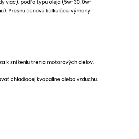
y viac), podľa typu oleja (5w-30, 0w-
dinu). Presnú cenovú kalkuláciu výmeny
 k zníženiu trenia motorových dielov,
vať chladiacej kvapaline alebo vzduchu.